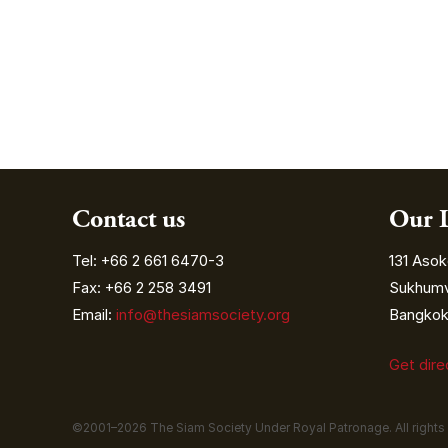
Contact us
Our 
Tel: +66 2 661 6470-3
131 Asok
Fax: +66 2 258 3491
Sukhumvi
Email:
info@thesiamsociety.org
Bangkok 
Get dir
©2001–
2026
The Siam Society Under Royal Patronage. All rights