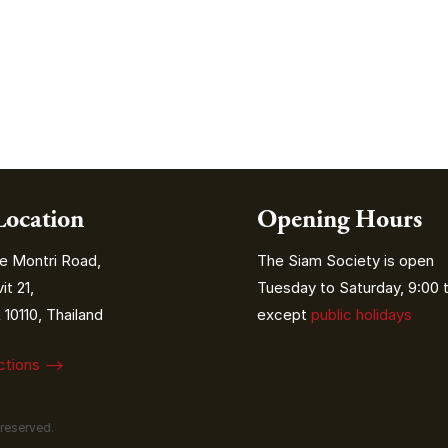
Location
Opening Hours
e Montri Road,
The Siam Society is open
t 21,
Tuesday to Saturday, 9:00 t
10110, Thailand
except
public holidays
ections ⟶
 reserved.