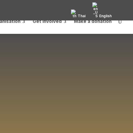
Thai
English
anisation
Get Involved
Make a donation