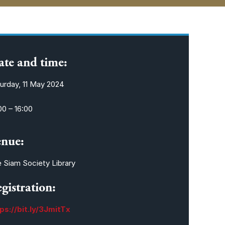
te and time:
urday, 11 May 2024
00 – 16:00
nue:
 Siam Society Library
gistration:
ps://bit.ly/3JmitTx