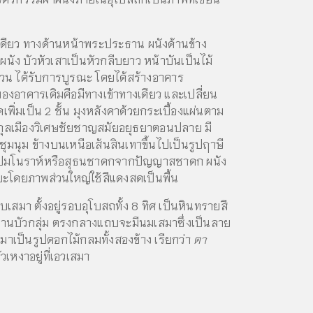
งเดียว ทางด้านหน้าพระประธาน ผนังด้านข้าง
นัง บัวหัวเสาเป็นหัวกลีบยาว หน้าบันเป็นไม้
 ได้รับการบูรณะ โดยได้สร้างอาคาร
งอาคารเดิมคือมีทางเข้าทางเดียว และเปลี่ยน
เพิ่มเป็น 2 ชั้น มุงหลังคาด้วยกระเบื้องแผ่นตาม
สกุลเมืองวิเศษชัยชาญสมัยอยุธยาตอนปลาย มี
มนุม ข้างบนเหนือเส้นสินเทาขึ้นไปเป็นรูปฤาษี
ยนรูปมโนราห์หรือสุธนชาดกจากปัญญาสชาดก ผนัง
ะโดยภาพส่วนใหญ่ใช้สีแดงสดเป็นพื้น
บเสมา ตั้งอยู่รอบอุโบสถทั้ง 8 ทิศ เป็นหินทรายสี
ะฐานบัวกลุ่ม ตรงกลางแถบจะมีนมเสมาซึ่งเป็นลาย
ป็นรูปดอกไม้กลมทั้งสองข้าง เรียกว่า
ตา
หงาอยู่ที่เอวเสมา