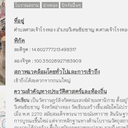
โบราณสถาน
อ่างทอง
ปัจจัยอื่นๆ
ที่อยู่
ตำบลศาลเจ้าโรงทอง อำเภอวิเศษชัยชาญ ต.ศาลเจ้าโรงทอง 
พิกัด
ละติจูด : 14.602777213498317
ลองจิจูด : 100.35028927183909
สภาพแวดล้อมโดยทั่วไปและการเข้าถึง
เข้าถึงได้สะดวกจากถนนใหญ่
ความสำคัญทางประวัติศาสตร์และท้องถิ่น
วัดเขียน
เป็นวัดราษฎร์สังกัดคณะสงฆ์ฝ่ายมหานิกาย ตั้งอยู
วิเศษชัยชาญ จังหวัดอ่างทอง วัดเขียนสร้างขึ้นสมัยใดไม่ปร
เมื่อ พ.ศ. 2270 สมัยสมเด็จพระนารายณ์มหาราช สันนิษฐานว
การบูรณะขึ้นใหม่ แต่จากหลักฐานทางด้านโบราณวัตถุสถาน 
อนุมานได้ว่าสร้าง ขึ้นในสมัยอยุธยาตอนปลาย รวมถึงภาพ