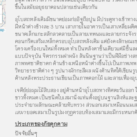
ขึ้นในสมัยอยุธยาตอนปลายเช่นเดียวกัน
อุโบสถหลังเดิมมีขนาดย่อมก่ออิฐถือปูน มีประตูทางเข้าทา
มีหน้าต่างข้างละ 3 บาน เสาภายในอาคารเป็นเสาเหลี่ยมติดผ
Map
ขนาดเล็กแกะสลักลวดลายเป็นลายเทพนมและลายกระจังรวน
คอนกรีตเสริมเหล็กครอบอุโบสถหลังเดิม แต่ยังคงลักษณะขอ
โครงเครื่องบนใหม่ทั้งหมด ทำเป็นหลังคาชั้นเดียวแต่มีชั้นลด
แบบปัจจุบัน จิตรกรรมฝาผนัง สันนิษฐานว่าเป็นฝีมือช่าง
ภาพทศชาติชาดก ด้านข้างเหนือหน้าต่างขึ้นไปเป็นภาพเทพชุ
วิทยาธรชาติต่าง ๆ รูปนางมักกะลีผล ผนังด้านทิศใต้เขี
ด้านหลังพระประธานเขียนเป็นภาพดอกไม้ และลายเฟื่องอุบ
เจดีย์ย่อมุมไม้สิบสอง อยู่ด้านหน้าอุโบสถทางทิศตะวันออก ใ
ขาวทั้งหมด เป็นชนิดใบเสมานั่งแท่นตั้งอยู่บนฐานสิงห์แล
ประจำยามลักษณะคล้ายทับทรวง ส่วนอกเสมาเหมือนนมเสมาเ
เสมา
ยอดเสมาเป็นรูปมงกุฎครอบท้องเสมาและมีกระหนกตัวเ
ประเภทของภัยคุกคาม
ปัจจัยอื่นๆ