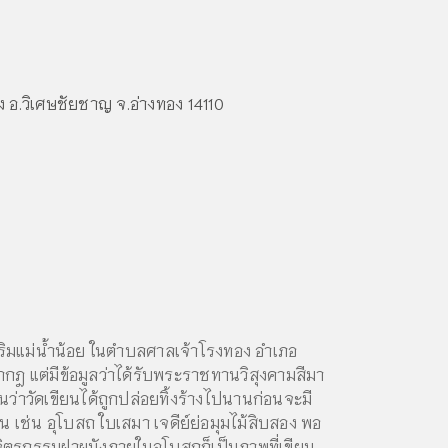
อ.วิเศษชัยชาญ จ.อ่างทอง 14110
่ริมแม่น้ำน้อย ในตำบลศาลเจ้าโรงทอง อำเภอ
ากฎ แต่มีข้อมูลว่าได้รับพระราชทานวิสุงคามสีมา
่าวัดเขียนได้ถูกปล่อยทิ้งร้างไปนานก่อนจะมี
เช่น อุโบสถ ใบเสมา เจดีย์ย่อมุมไม้สิบสอง พอ
จิตรกรรมฝาผนังภายในอุโบสถก็เป็นภาพที่เขียน