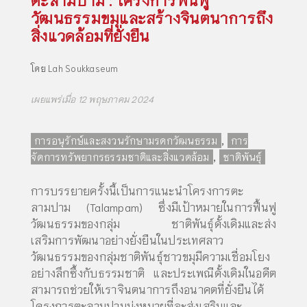
วัฒนธรรมขมุและสร้างจินตนาการถึง
สิ่งแวดล้อมที่ยั่งยืน
โดย
Lah Soukkaseum
เผยแพร่เมื่อ 12 พฤษภาคม 2024
,
การอนุรักษ์และสงวนรักษามรดกวัฒนธรรม
การ
,
จัดการทรัพยากรธรรมชาติและสิ่งแวดล้อม
ชาติพันธุ์
การบรรยายครั้งนี้เป็นการแนะนำโครงการตะ
ลามปาม (Talampam) ซึ่งมีเป้าหมายในการฟื้นฟู
วัฒนธรรมของกลุ่ม ชาติพันธุ์ดั้งเดิมและส่ง
เสริมการพัฒนาอย่างยั่งยืนในประเทศลาว
วัฒนธรรมของกลุ่มชาติพันธุ์ชาวขมุมีความเชื่อมโยง
อย่างลึกซึ้งกับธรรมชาติ และประเพณีดั้งเดิมในอดีต
สามารถช่วยให้เราจินตนาการถึงอนาคตที่ยั่งยืนได้
โครงการตะลามปามมุ่งหมายที่จะส่งเสริมและ