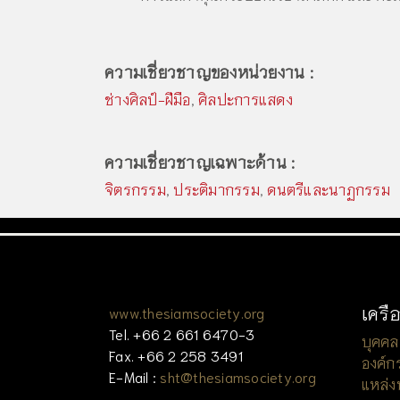
ความเชี่ยวชาญของหน่วยงาน :
ช่างศิลป์-ฝีมือ
,
ศิลปะการแสดง
ความเชี่ยวชาญเฉพาะด้าน :
จิตรกรรม
,
ประติมากรรม
,
ดนตรีและนาฏกรรม
เครื
www.thesiamsociety.org
Tel. +66 2 661 6470-3
บุคคล
Fax. +66 2 258 3491
องค์ก
E-Mail :
sht@thesiamsociety.org
แหล่ง