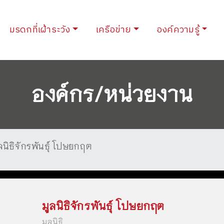
urrent)
มรดกที่เฝ้าระวัง
เครือข่าย
องค์ความรู้
องค์กร/หน่วยงาน
ลนิธิจักรพันธุ์ โปษยกฤต
มูลนิธิจักรพันธุ์ โปษยกฤต
มูลนิธิ