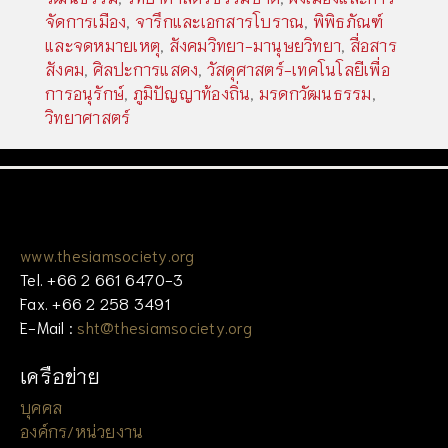
จัดการเมือง
,
จารึกและเอกสารโบราณ
,
พิพิธภัณฑ์
และจดหมายเหตุ
,
สังคมวิทยา-มานุษยวิทยา
,
สื่อสาร
สังคม
,
ศิลปะการแสดง
,
วัสดุศาสตร์-เทคโนโลยีเพื่อ
การอนุรักษ์
,
ภูมิปัญญาท้องถิ่น
,
มรดกวัฒนธรรม
,
วิทยาศาสตร์
www.thesiamsociety.org
Tel. +66 2 661 6470-3
Fax. +66 2 258 3491
E-Mail :
sht@thesiamsociety.org
เครือข่าย
บุคคล
องค์กร/หน่วยงาน