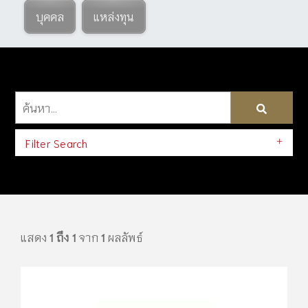
บุคคล
แหล่งทุน
Filter Search
แสดง
1 ถึง 1
จาก
1
ผลลัพธ์