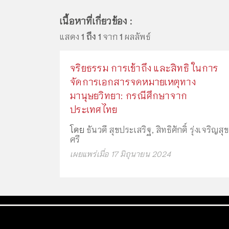
เนื้อหาที่เกี่ยวข้อง :
แสดง
1 ถึง 1
จาก
1
ผลลัพธ์
จริยธรรม การเข้าถึง และสิทธิ ในการ
จัดการเอกสารจดหมายเหตุทาง
มานุษยวิทยา: กรณีศึกษาจาก
ประเทศไทย
โดย
ธันวดี สุขประเสริฐ
,
สิทธิศักดิ์ รุ่งเจริญสุข
ศรี
เผยแพร่เมื่อ 17 มิถุนายน 2024