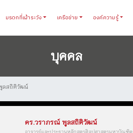
urrent)
มรดกที่เฝ้าระวัง
เครือข่าย
องค์ความรู้
บุคคล
ูลสถิติวัฒน์
ดร.วราภรณ์ พูลสถิติวัฒน์
อาจารย์และประธานหลักสูตรศิลปศาสตรมหาบัณฑิต