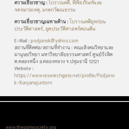
โบราณคดี
พิพิธภัณฑ์และ
ความเชี่ยวชาญ :
,
จดหมายเหตุ
มรดกวัฒนธรรม
,
โบราณคดียุคก่อน
ความเชี่ยวชาญเฉพาะด้าน :
ประวัติศาสตร์
ยุคประวัติศาสตร์ตอนต้น
,
podjanok@yahoo.com
E-Mail :
สถานที่ติดต่อ/สถานที่ทำงาน : คณะสังคมวิทยาและ
มานุษยวิทยา มหาวิทยาลัยธรรมศาสตร์ ศูนย์รังสิต
ต.คลองหนึ่ง อ.คลองหลวง จ.ปทุมธานี 12121
Website :
https://www.researchgate.net/profile/Podjano
k-Kanjanajuntorn
www.thesiamsociety.org