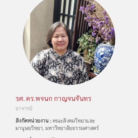
รศ. ดร.พจนก กาญจนจันทร
อาจารย์
สังกัดหน่วยงาน :
คณะสังคมวิทยาและ
มานุษยวิทยา, มหาวิทยาลัยธรรมศาสตร์