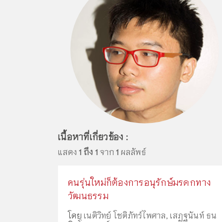
เนื้อหาที่เกี่ยวข้อง :
แสดง
1 ถึง 1
จาก
1
ผลลัพธ์
คนรุ่นใหม่ก็ต้องการอนุรักษ์มรดกทาง
วัฒนธรรม
โดย
เนติวิทย์ โชติภัทร์ไพศาล
,
เสฏฐนันท์ ธน