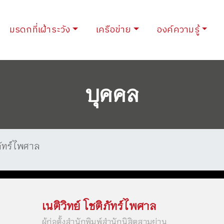
urrent)
มรดกที่เฝ้าระวัง
เครือข่าย
องค์ความรู้
บุคคล
ิภัทร์ไพศาล
เนติวิทย์ โชติภัทร์ไพศาล
ผู้ก่อตั้งสำนักพิมพ์สำนักนิสิตสามย่าน