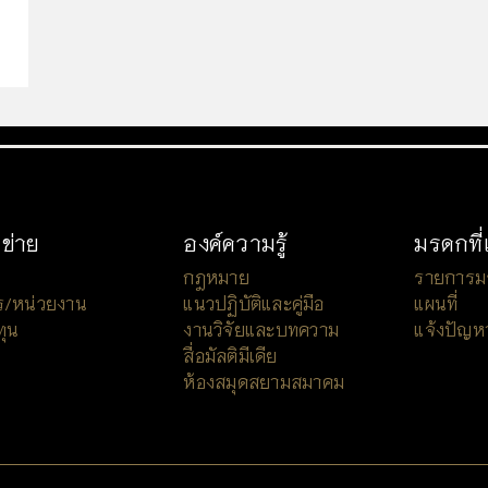
อข่าย
องค์ความรู้
มรดกที่
กฎหมาย
รายการมรด
ร/หน่วยงาน
แนวปฏิบัติและคู่มือ
แผนที่
ทุน
งานวิจัยและบทความ
แจ้งปัญห
สื่อมัลติมีเดีย
ห้องสมุดสยามสมาคม