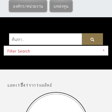
องค์กร/หน่วยงาน
แหล่งทุน
Filter Search
แสดง
1 ถึง 1
จาก
1
ผลลัพธ์