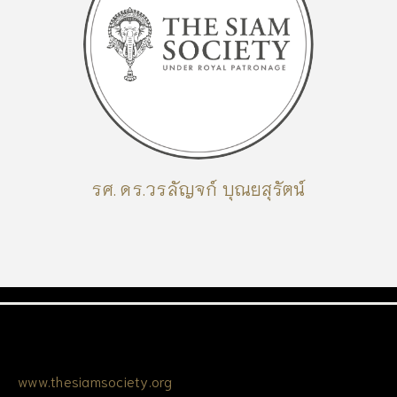
รศ. ดร.วรลัญจก์ บุณยสุรัตน์
www.thesiamsociety.org