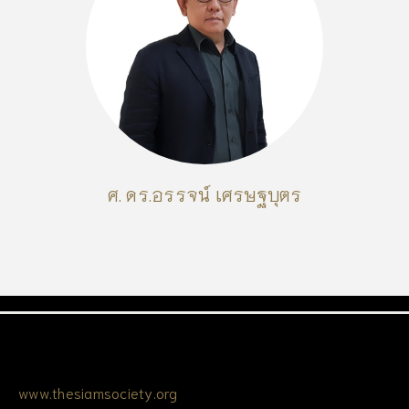
ศ. ดร.อรรจน์ เศรษฐบุตร
www.thesiamsociety.org