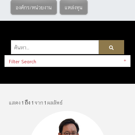
องค์กร/หน่วยงาน
แหล่งทุน
Filter Search
แสดง
1 ถึง 1
จาก
1
ผลลัพธ์