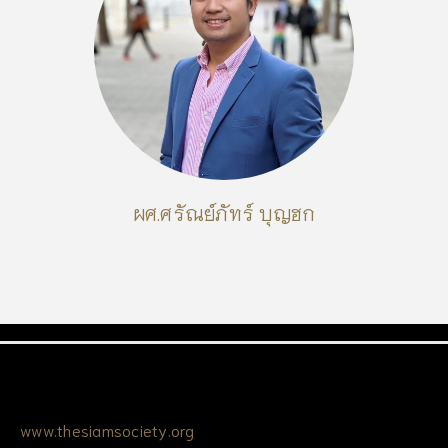
ผศ.ศรัณย์ภัทร์ บุญฮก
www.thesiamsociety.org