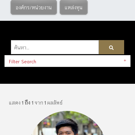
องค์กร/หน่วยงาน
แหล่งทุน
Filter Search
แสดง
1 ถึง 1
จาก
1
ผลลัพธ์