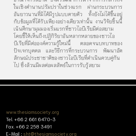
ในเชิงตำนานปรัมปราในช่วงแรก ผ่านกระบวนการ
อันยาวนานที่มิได้มีรูปแบบตายตัว ทั้งยังไม่ได้ขึ้นอยู่
กับข้อมูลที่ได้รับเพียงอย่างเดียวเท่านั้น งานวิจัยชิ้นนี้
เน้นศึกษามุมมองเริ่มแรกที่ชาวไอบีเรียมีต่อสยาม
โดยชี้ให้เห็นถึงปฏิกิริยาอันหลากหลายของชาวไอ
บีเรียที่มีต่อองค์ความรู้ใหม่นี้ ตลอดจนบทบาทของ
ปัจเจกบุคคล และวิธีการที่กระบวนการ พัฒนาอัต
ลักษณ์ประชาชาติของชาวไอบีเรียที่ดำเนินควบคู่กัน
ไป ซึ่งล้วนมีผลต่อผลลัพธ์ในการรับรู้สยาม
www.thesiamsociety.org
Tel. +66 2 661 6470-3
Fax. +66 2 258 3491
E-Mail :
sht@thesiamsociety.org