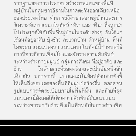
รากฐานของการประกอบสร้างภาพแทนของพื้นที่
หมู่บ้านในกลุ่มชาวอีสานในภาคตะวันออกเฉียงเหนือ
ของประเทศไทย ผ่านกรณีศึกษาสองหมู่บ้านและการ
วิเคราะห์แบบแผนมโนทัศน์ "หัว" และ "ตีน" ซึ่งถูกนำ
ไปประยุกต์ใช้กับพื้นที่หมู่บ้านในระดับต่างๆ อันได้แก่
เรือนที่อยู่อาศัย ยุ้งข้าว ละแวกบ้าน ตัวหมู่บ้าน พื้นที่
โดยรอบ และแปลงนา แบบแผนมโนทัศน์นี้กำหนดวิธี
การที่ชาวอีสานเชื่อมโยงและจัดวางความสัมพันธ์
ระหว่างร่างกายมนุษย์ กลุ่มทางสังคม ที่อยู่อาศัย และ
ข้าว ในลักษณะที่สอดคล้องและเป็นอันหนึ่งอัน
เดียวกัน นอกจากนี้ แบบแผนมโนทัศน์ดังกล่าวยังชี้
ให้เห็นถึงขอบเขตของพื้นที่ที่มนุษย์สร้างขึ้น ตลอดจน
รูปแบบการจัดระเบียบภายในพื้นที่นั้น และท้ายที่สุด
แบบแผนนี้ยังเผยให้เห็นความสัมพันธ์อันแนบแน่น
ระหว่างชาวนากับข้าว ซึ่งเป็นพืชหลักในการดำรงชีพ