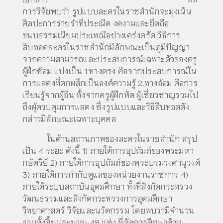
การวิจัยพบว่า รูปแบบละครในราชสำนักจะมุ่งเน้น
ศิลปะการร่ายรำที่ประณีต งดงามและยึดถือ
ขนบธรรมเนียมประเพณีอย่างเคร่งครัด วิธีการ
สืบทอดละครในราชสำนักมีลักษณะเป็นภูมิปัญญา
จากความสามารถและประสบการณ์เฉพาะตัวของครู
ผู้ฝึกซ้อม แบ่งเป็น 1.ทางตรง คือจากประสบการณ์ใน
การแสดงที่ตกผลึกเป็นองค์ความรู้ 2.ทางอ้อม คือการ
เรียนรู้จากผู้อื่น ทั้งจากครูผู้ฝึกหัด ผู้เชี่ยวชาญรวมไป
ถึงผู้ควบคุมการแสดง ซึ่งรูปแบบและวิธีสืบทอดดัง
กล่าวมีลักษณะเฉพาะบุคคล
ในด้านสถานภาพของละครในราชสำนัก สรุป
เป็น 4 ระยะ ดังนี้ 1) ภายใต้การอุปถัมภ์ของพระมหา
กษัตริย์ 2) ภายใต้การอุปถัมภ์ของพระบรมวงศานุวงศ์
3) ภายใต้การกำกับดูแลของหน่วยงานราชการ 4)
ภายใต้ระบบสถาบันอุดมศึกษา ทั้งที่สังกัดกระทรวง
วัฒนธรรมและสังกัดกระทรวงการอุดมศึกษา
วิทยาศาสตร์ วิจัยและนวัตกรรม โดยพบว่ามีจำนวน
รวมทั้งสิ้นประมาณ 48 แห่ง ที่จัดการศึกษาด้าน