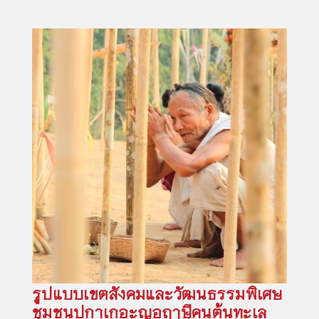
รูปแบบเขตสังคมและวัฒนธรรมพิเศษ
ชุมชนปกาเกอะญอฤๅษีคนต้นทะเล