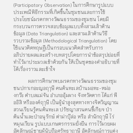
(Participatory Observation) ในการศึกษารูปแบบ
ประเพณีพิธีกรรมที่เกิดขึ้นในชุมชนและการใช้
ประโยชน์มรดกทางวัฒนธรรมของชุมชน โดยมี
กระบวนการตรวจสอบข้อมูลแบบทั้งสามเส้าด้าน
ข้อมูล (Data Triangulation) และสามเส้าด้านวิธี
รวบรวมข้อมูล (Methodological Triangulation) โดย
ใช้แนวคิดทฤษฎีเป็นกรอบแนวคิดสำหรับการ
อภิปรายผลและสร้างบทสรุปโดยการนำข้อสรุปย่อยที่
ทำไว้มาประมวลเข้าด้วยกัน ให้เป็นชุดของคำอธิบายที่
ได้เรื่องราวและเข้าใจ
ผลการศึกษาพบมรดกทางวัฒนธรรมของชุม
ชนปกาเกอะญอฤๅษี คนต้นทะเลบ้านมอทะ-หม่อ
งกว๊ะ ตำบลแม่จัน อำเภออุ้มผาง จังหวัดตาก ได้แก่ พื
ออิสิ หรือองค์ฤๅษี เป็นผู้นำสูงสุดทางทางจิตวิญญาณ
สวนเรียนรู้คนต้นทะเล ปรัชญาสวนคนขี้เกียจ ป่า
ต้นน้ำและป่าอนุรักษ์ ต่าม่าบุ๊ล่อ หรือ สำนักฤๅษี ไร่
หมุนเวียน รูปแบบเกษตรกรรมยั่งยืน การไว้มวยผม
อัตลักษณ์ชายผู้นับถือศรัทธาฤๅษี อัตลักษณ์การแต่ง