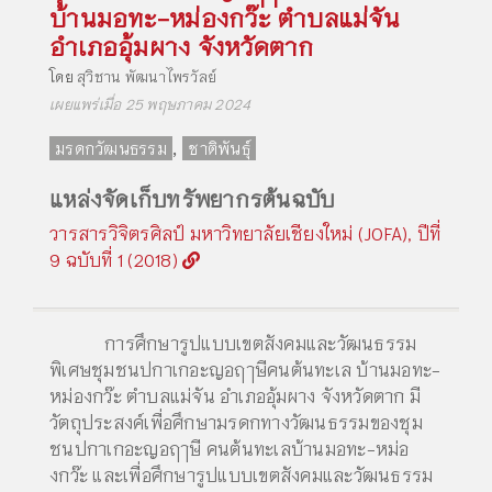
บ้านมอทะ-หม่องกว๊ะ ตำบลแม่จัน
อำเภออุ้มผาง จังหวัดตาก
โดย
สุวิชาน พัฒนาไพรวัลย์
เผยแพร่เมื่อ 25 พฤษภาคม 2024
,
มรดกวัฒนธรรม
ชาติพันธุ์
แหล่งจัดเก็บทรัพยากรต้นฉบับ
วารสารวิจิตรศิลป์ มหาวิทยาลัยเชียงใหม่ (JOFA), ปีที่
9 ฉบับที่ 1 (2018)
การศึกษารูปแบบเขตสังคมและวัฒนธรรม
พิเศษชุมชนปกาเกอะญอฤๅษีคนต้นทะเล บ้านมอทะ-
หม่องกว๊ะ ตำบลแม่จัน อำเภออุ้มผาง จังหวัดตาก มี
วัตถุประสงค์เพื่อศึกษามรดกทางวัฒนธรรมของชุม
ชนปกาเกอะญอฤๅษี คนต้นทะเลบ้านมอทะ-หม่อ
งกว๊ะ และเพื่อศึกษารูปแบบเขตสังคมและวัฒนธรรม