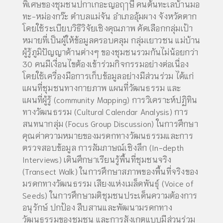
พิเศษของชุมชนปกาเกอะญอฤๅษี คนต้นทะเลบ้านมอ
ทะ-หม่องกว๊ะ ตำบลแม่จัน อำเภออุ้มผาง จังหวัดตาก
โดยใช้ระเบียบวิธีวิจัยเชิงคุณภาพ คัดเลือกกลุ่มเป้า
หมายที่เป็นผู้ให้ข้อมูลครอบคลุม กลุ่มเยาวชน แม่บ้าน
ผู้รู้ภูมิปัญญาด้านต่างๆ ของชุมชนรวมกันไม่น้อยกว่า
30 คนมีเงื่อนไขต้องเข้าร่วมกิจกรรมอย่างต่อเนื่อง
โดยใช้เครื่องมือการเก็บข้อมูลอย่างมีส่วนร่วม ได้แก่
แผนที่ชุมชนทางกายภาพ แผนที่วัฒนธรรม และ
แผนที่ผู้รู้ (community Mapping) การวิเคราะห์ปฏิทิน
ทางวัฒนธรรม (Cultural Calendar Analysis) การ
สนทนากลุ่ม (Focus Group Discussion) ในการศึกษา
คุณค่าความหมายของมรดกทางวัฒนธรรมและการ
ตรวจสอบข้อมูล การสัมภาษณ์เชิงลึก (In-depth
Interviews) เดินศึกษาเรียนรู้พื้นที่ชุมชนจริง
(Transect Walk) ในการศึกษาสภาพของพื้นที่จริงของ
มรดกทางวัฒนธรรม เสียงแห่งเมล็ดพันธุ์ (Voice of
Seeds) ในการศึกษามติชุมชนประเด็นความต้องการ
อนุรักษ์ ปกป้อง สืบสานและพัฒนามรดกทาง
วัฒนธรรมของชุมชน และการสังเกตแบบมีส่วนร่วม