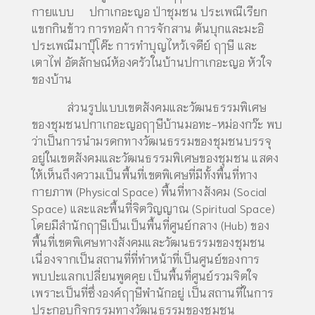
กายแบบ ปกาเกอะญอ ป่าชุมชน ประเพณีเรียก
แขกกินข้าว การทอผ้า การจักสาน ต้นบุกและมะอิ
ประเพณีมาบุ๊โค๊ะ การทำบุญไหว้เจดีย์ ฤๅษี และ
เตาไฟ อัตลักษณ์ห้องครัวในบ้านปกาเกอะญอ หัวใจ
ของบ้าน
ส่วนรูปแบบเขตสังคมและวัฒนธรรมพิเศษ
ของชุมชนปกาเกอะญอฤๅษีบ้านมอทะ-หม่องกว๊ะ พบ
ว่าเป็นการนำมรดกทางวัฒนธรรมของชุมชนบรรจุ
อยู่ในเขตสังคมและวัฒนธรรมพิเศษของชุมชน แสดง
ให้เห็นถึงความเป็นพื้นที่เขตพิเศษที่มีทั้งพื้นที่ทาง
กายภาพ (Physical Space) พื้นที่ทางสังคม (Social
Space) และและพื้นที่จิตวิญญาณ (Spiritual Space)
โดยมีสำนักฤๅษีเป็นเป็นพื้นที่ศูนย์กลาง (Hub) ของ
พื้นที่เขตพิเศษทางสังคมและวัฒนธรรมของชุมชน
เนื่องจากเป็นสถานที่ที่ทำหน้าที่เป็นศูนย์ของการ
พบปะแลกเปลี่ยนพูดคุย เป็นพื้นที่ศูนย์รวมจิตใจ
เพราะเป็นที่ซึ่งองค์ฤๅษีพำนักอยู่ เป็นสถานที่ในการ
ประกอบกิจกรรมทางวัฒนธรรมของชุมชน