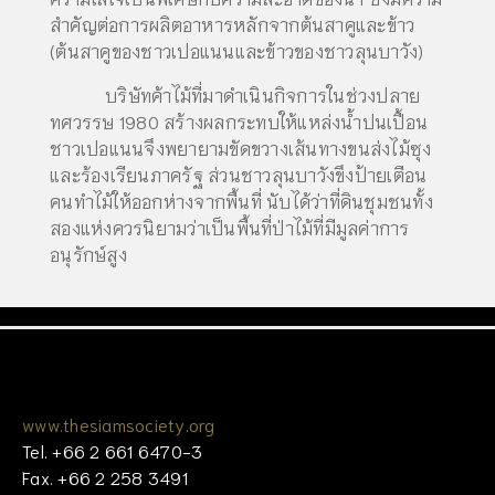
สำคัญต่อการผลิตอาหารหลักจากต้นสาคูและข้าว
(ต้นสาคูของชาวเปอแนนและข้าวของชาวลุนบาวัง)
บริษัทค้าไม้ที่มาดำเนินกิจการในช่วงปลาย
ทศวรรษ 1980 สร้างผลกระทบให้แหล่งน้ำปนเปื้อน
ชาวเปอแนนจึงพยายามขัดขวางเส้นทางขนส่งไม้ซุง
และร้องเรียนภาครัฐ ส่วนชาวลุนบาวังขึงป้ายเตือน
คนทำไม้ให้ออกห่างจากพื้นที่ นับได้ว่าที่ดินชุมชนทั้ง
สองแห่งควรนิยามว่าเป็นพื้นที่ป่าไม้ที่มีมูลค่าการ
อนุรักษ์สูง
www.thesiamsociety.org
Tel. +66 2 661 6470-3
Fax. +66 2 258 3491