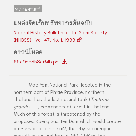
พฤกษศาสตร์
แหล่งจัดเก็บทรัพยากรต้นฉบับ
Natural History Bulletin of the Siam Society
(NHBSS) , Vol. 47, No. 1, 1999
ดาวน์โหลด
66d9ac3b8a64b.pdf
Mae Yom National Park, located in the
northern part of Phrae Province, northern
Thailand, has the last natural teak (
Tectona
grandis
L.f., Verbeneceae) forest in Thailand.
Much of this forest is threatened by the
proposed Kaeng Sua Ten Dam which would create
a reservoir of c. 66 km2, thereby submerging
everything natural from c. 160-258 m. The