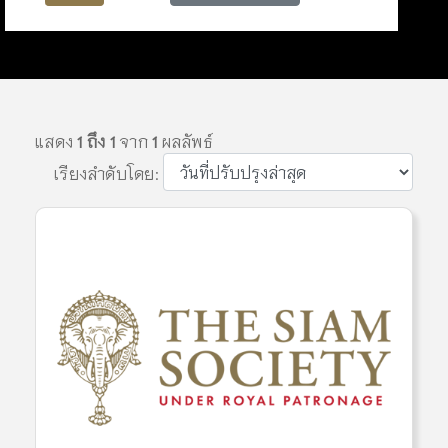
แสดง
1 ถึง 1
จาก
1
ผลลัพธ์
เรียงลำดับโดย: