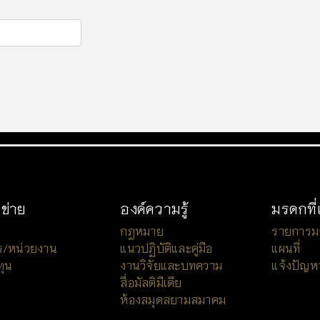
อข่าย
องค์ความรู้
มรดกที่
กฎหมาย
รายการมรด
ร/หน่วยงาน
แนวปฏิบัติและคู่มือ
แผนที่
ทุน
งานวิจัยและบทความ
แจ้งปัญห
สื่อมัลติมีเดีย
ห้องสมุดสยามสมาคม