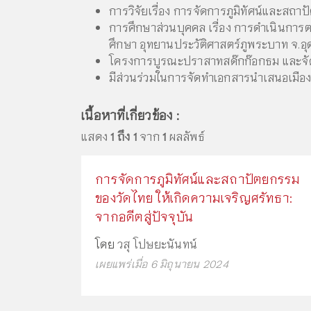
การวิจัยเรื่อง การจัดการภูมิทัศน์และสถา
การศึกษาส่วนบุคคล เรื่อง การดำเนินก
ศึกษา อุทยานประวัติศาสตร์ภูพระบาท จ.อุ
โครงการบูรณะปราสาทสด๊กก๊อกธม และจัดต
มีส่วนร่วมในการจัดทำเอกสารนำเสนอเมือง
เนื้อหาที่เกี่ยวข้อง :
แสดง
1 ถึง 1
จาก
1
ผลลัพธ์
การจัดการภูมิทัศน์และสถาปัตยกรรม
ของวัดไทย ให้เกิดความเจริญศรัทธา:
จากอดีตสู่ปัจจุบัน
โดย
วสุ โปษยะนันทน์
เผยแพร่เมื่อ 6 มิถุนายน 2024