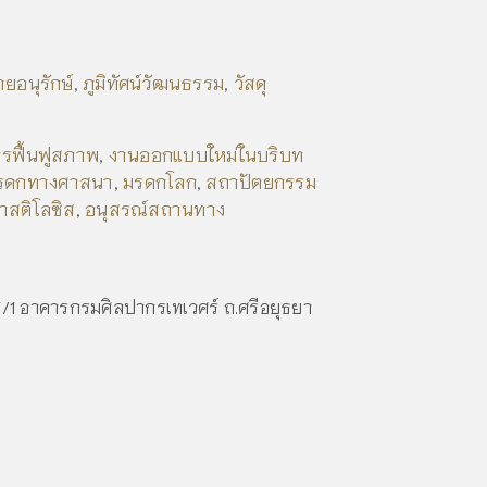
อนุรักษ์
ภูมิทัศน์วัฒนธรรม
วัสดุ
,
,
ม
รฟื้นฟูสภาพ
งานออกแบบใหม่ในบริบท
,
รดกทางศาสนา
มรดกโลก
สถาปัตยกรรม
,
,
าสติโลซิส
อนุสรณ์สถานทาง
,
1/1 อาคารกรมศิลปากรเทเวศร์ ถ.ศรีอยุธยา