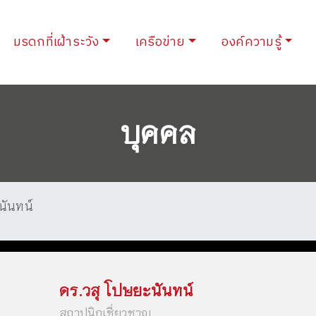
urrent)
มรดกที่เฝ้าระวัง
เครือข่าย
องค์ความรู้
บุคคล
นันทน์
ดร.วสุ โปษยะนันทน์
สถาปนิกเชี่ยวชาญ