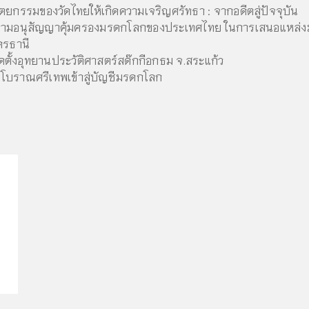
ปัตยกรรมของวัดไทยให้เกิดความเจริญศรัทธา : จากอดีตสู่ปัจจุบัน
ารตามอนุสัญญาคุ้มครองมรดกโลกของประเทศไทย ในการเสนอแหล่ง
ดรธานี
ั้งอุทยานประวัติศาสตร์สด๊กกีอกธม จ.สระแก้ว
โบราณศรีเทพเข้าสู่บัญชีมรดกโลก