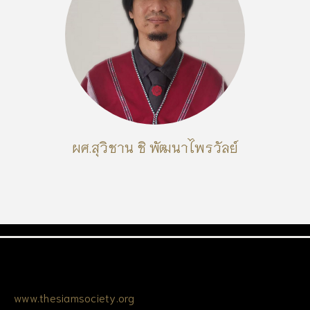
ผศ.สุวิชาน ชิ พัฒนาไพรวัลย์
www.thesiamsociety.org