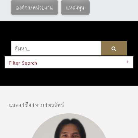
องค์กร/หน่วยงาน
แหล่งทุน
Filter Search
แสดง
1 ถึง 1
จาก
1
ผลลัพธ์