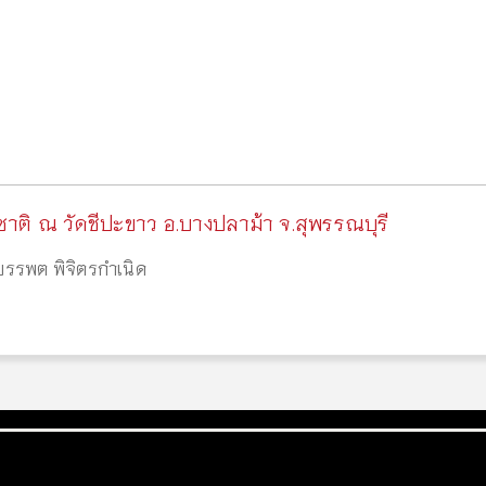
ิ ณ วัดชีปะขาว อ.บางปลาม้า จ.สุพรรณบุรี
บรรพต พิจิตรกำเนิด