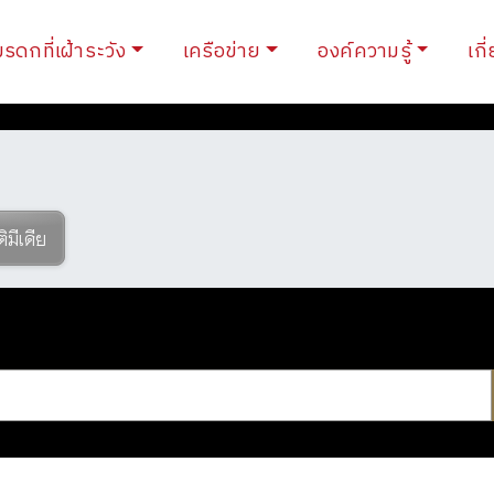
ent)
มรดกที่เฝ้าระวัง
เครือข่าย
องค์ความรู้
เกี
ติมีเดีย