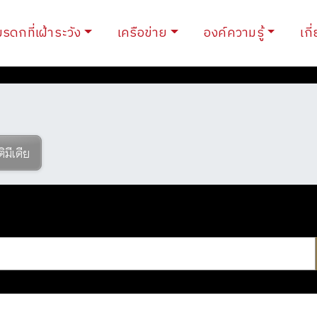
ent)
มรดกที่เฝ้าระวัง
เครือข่าย
องค์ความรู้
เกี
ติมีเดีย