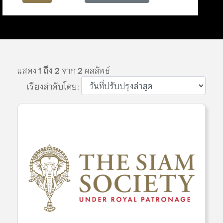
แสดง
1 ถึง 2
จาก
2
ผลลัพธ์
เรียงลำดับโดย: