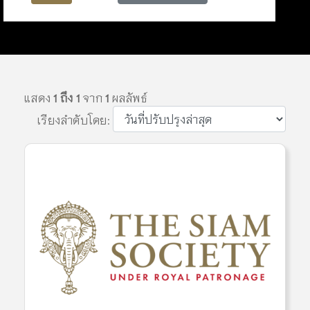
แสดง
1 ถึง 1
จาก
1
ผลลัพธ์
เรียงลำดับโดย: