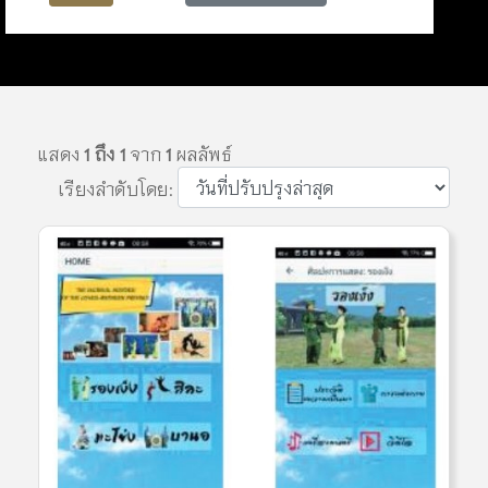
แสดง
1 ถึง 1
จาก
1
ผลลัพธ์
เรียงลำดับโดย: