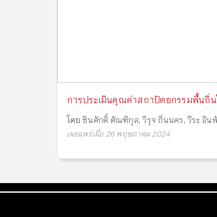
การประเมินคุณค่าสถาปัตยกรรมพื้นถิ่นในพ
โดย
ชินศักดิ์ ตัณฑิกุล
,
วิรุจ ถิ่นนคร
,
วีระ อินพ
เผยแพร่เมื่อ 26 พฤษภาคม 2024