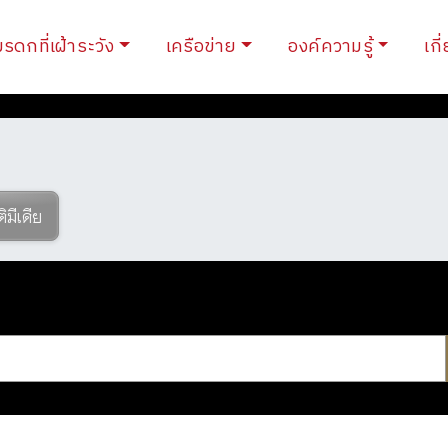
ent)
มรดกที่เฝ้าระวัง
เครือข่าย
องค์ความรู้
เกี
ติมีเดีย