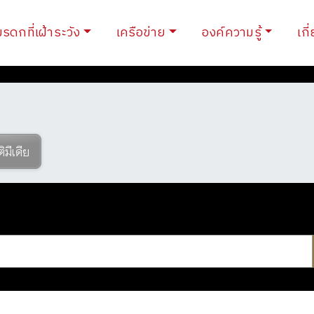
ent)
มรดกที่เฝ้าระวัง
เครือข่าย
องค์ความรู้
เกี
ติมีเดีย