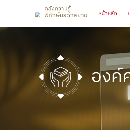
คลังความรู้
(curr
หน้าหลัก
พิทักษ์มรดกสยาม
องค์ค