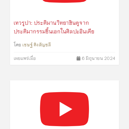
เทวรูปา: ประติมานวิทยาฮินดูจาก
ประติมากรรมชิ้นเอกในศิลปะอินเดีย
โดย
เชษฐ์ ติงสั​ญชลี
เผยแพร่เมื่อ
6 มิถุนายน 2024