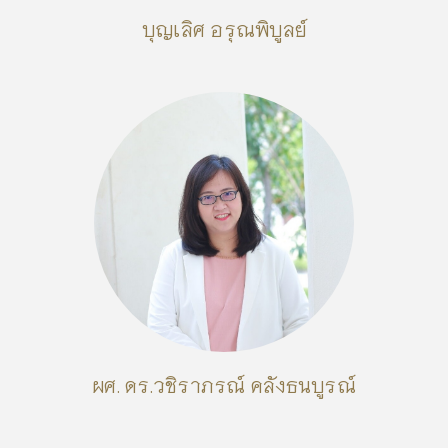
บุญเลิศ อรุณพิบูลย์
ผศ. ดร.วชิราภรณ์ คลังธนบูรณ์