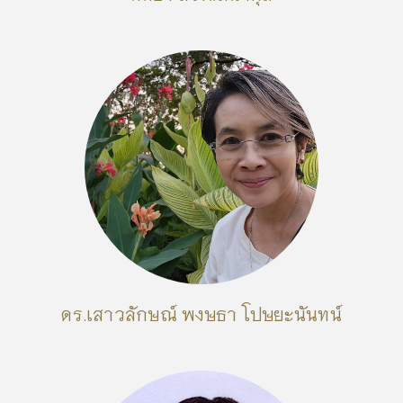
ดร.เสาวลักษณ์ พงษธา โปษยะนันทน์