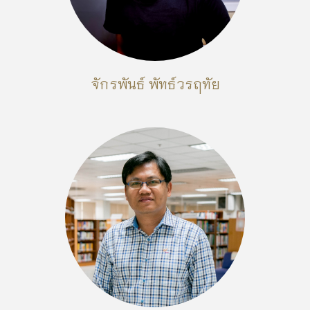
จักรพันธ์​ พัทธ์​วรฤทัย