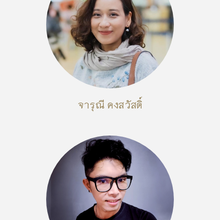
จารุณี คงสวัสดิ์