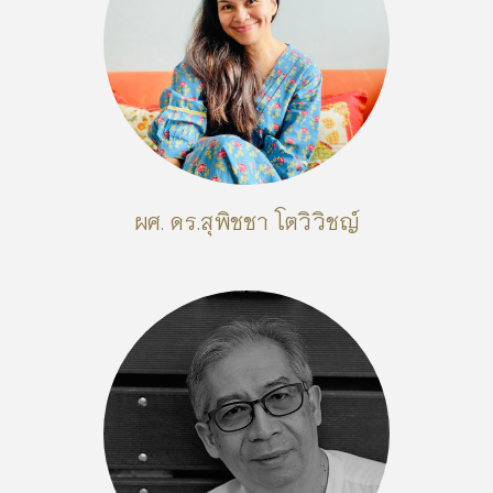
ผศ. ดร.สุพิชชา โตวิวิชญ์