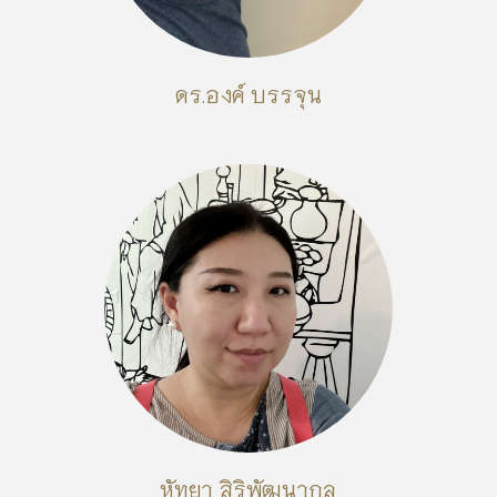
ดร.องค์ บรรจุน
หัทยา สิริพัฒนากุล