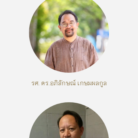
รศ. ดร.อภิลักษณ์ เกษมผลกูล