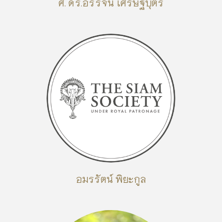
ศ. ดร.อรรจน์ เศรษฐบุตร
อมรรัตน์ พิยะกูล