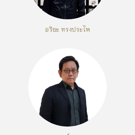
อริยะ ทรงประไพ