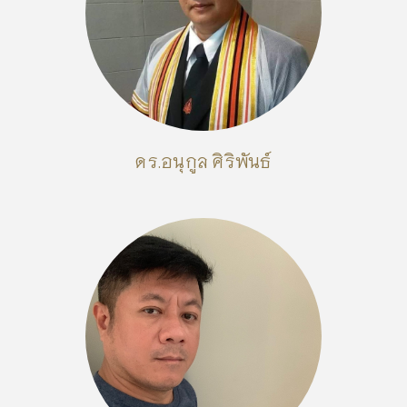
ดร.อนุกูล ศิริพันธ์