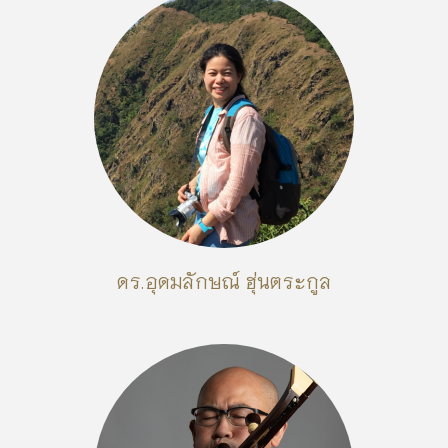
ดร.อุดมลักษณ์ ฮุ่นตระกูล