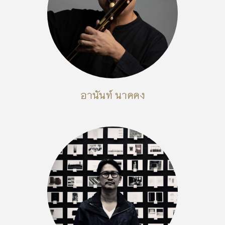
อานันท์ นาคคง