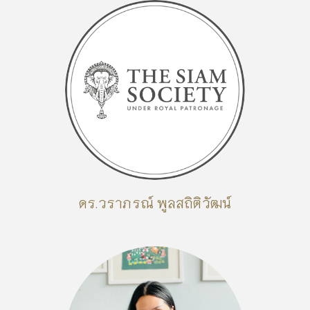
ดร.วราภรณ์ พูลสถิติวัฒน์