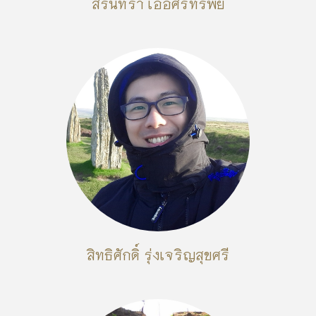
สิรินทรา เอื้อศิริทรัพย์
สิทธิศักดิ์ รุ่งเจริญสุขศรี