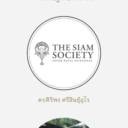
ดร.ศิริพร ศรีสินธุ์อุไร