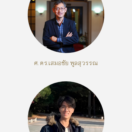
ศ. ดร.เสมอชัย พูลสุวรรณ