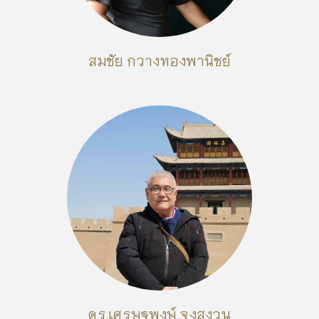
สมชัย กวางทองพานิชย์
ดร.เศรษฐพงษ์ จงสงวน