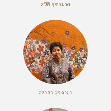
สุนิติ จุฑามาศ
สุดารา สุจฉายา