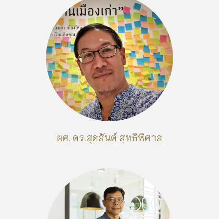
ผศ. ดร.สุดสันต์ สุทธิพิศาล