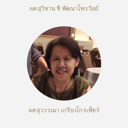
ผศ.สุวิชาน ชิ พัฒนาไพรวัลย์
ผศ.สุวรรณา เกรียงไกรเพ็ชร์