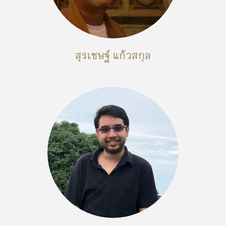
สุรเชษฐ์ แก้วสกุล