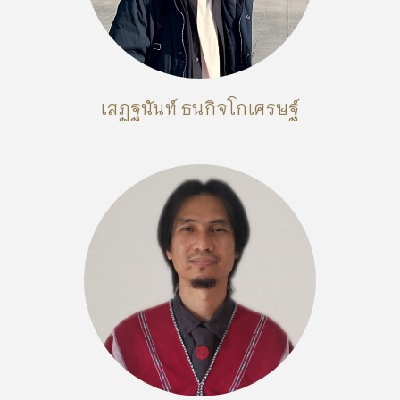
เสฏฐนันท์ ธนกิจโกเศรษฐ์