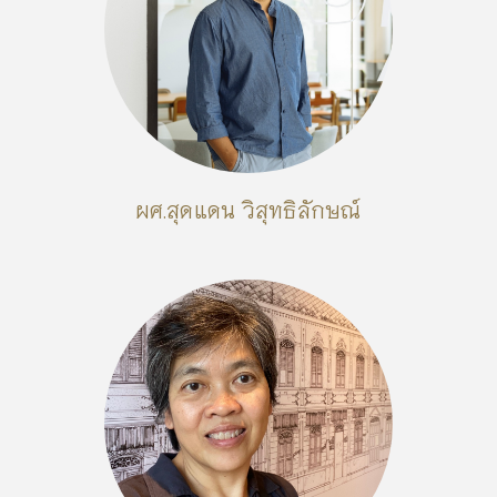
ผศ.สุดแดน วิสุทธิลักษณ์