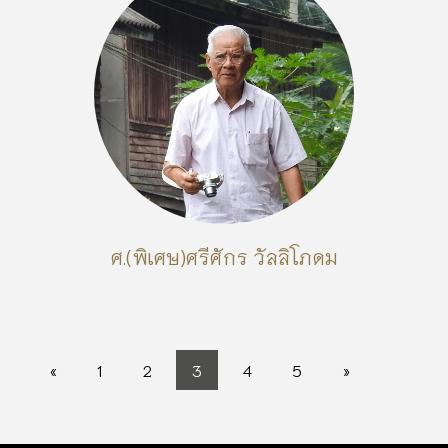
ศ.(พิเศษ)ศรีศักร วัลลิโภดม
«
1
2
3
4
5
»