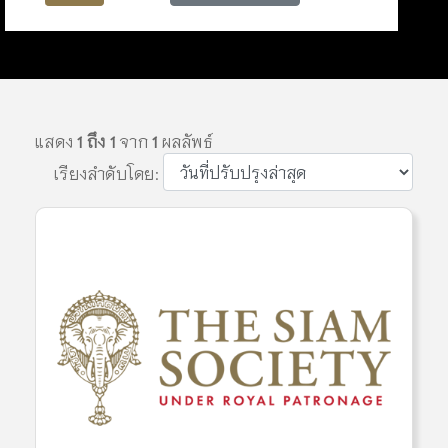
แสดง
1 ถึง 1
จาก
1
ผลลัพธ์
เรียงลำดับโดย: