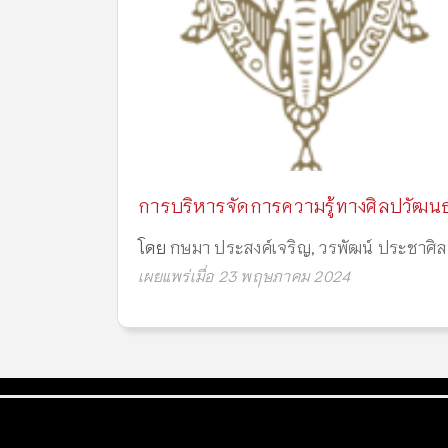
การบริหารจัดการความรู้ทางศิลปวัฒนธ
โดย
กษมา ประสงค์เจริญ
,
วรพัฒน์ ประชาศิล
เผยแพร่เมื่อ 23 พฤษภาคม 2024