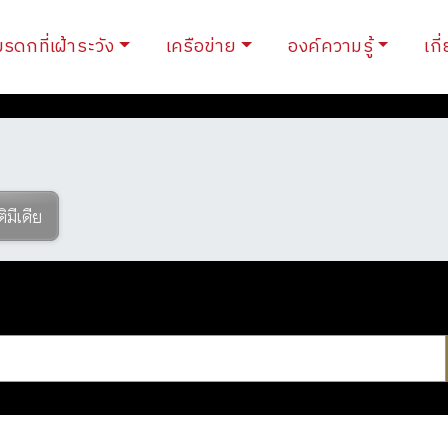
ent)
มรดกที่เฝ้าระวัง
เครือข่าย
องค์ความรู้
เกี
วามรู้
ติมีเดีย