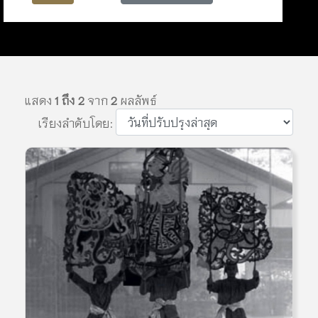
แสดง
1 ถึง 2
จาก
2
ผลลัพธ์
เรียงลำดับโดย: