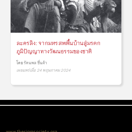
ละครลิง: จากมหรสพพื้นบ้านสู่มรดก
ภูมิปัญญาทางวัฒนธรรมของชาติ
โดย
รัตนพล ชื่นค้า
เผยแพร่เมื่อ 24 พฤษภาคม 2024
www.thesiamsociety.org