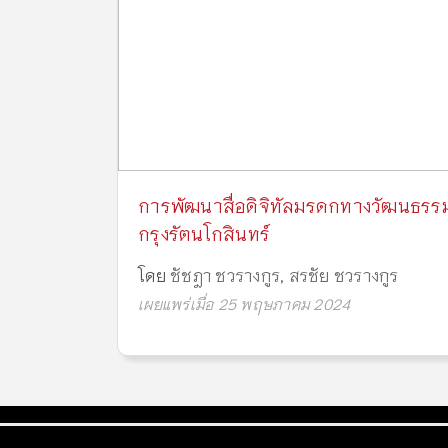
การพัฒนาสื่อดิจิทัลมรดกทางวัฒนธรรม
กรุงรัตนโกสินทร์
โดย
ชัชฎา ชวรางกูร
,
สรชัย ชวรางกูร
เผยแพร่เมื่อ 25 พฤษภาคม 2024