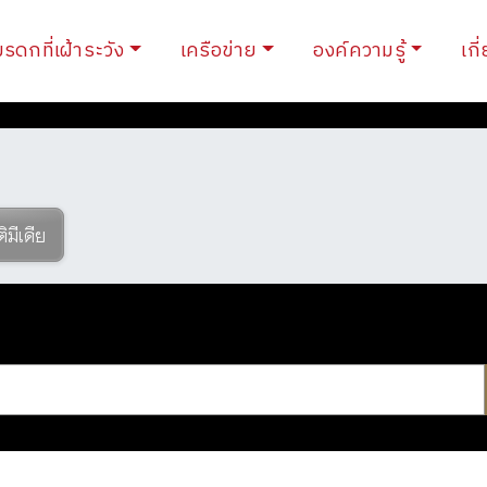
ent)
มรดกที่เฝ้าระวัง
เครือข่าย
องค์ความรู้
เกี
ติมีเดีย