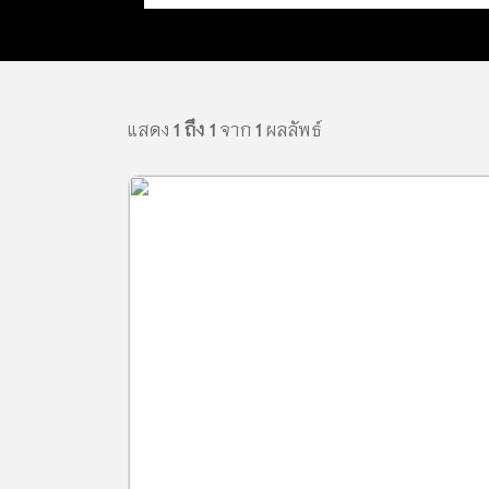
แสดง
1 ถึง 1
จาก
1
ผลลัพธ์