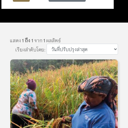
แสดง
1 ถึง 1
จาก
1
ผลลัพธ์
เรียงลำดับโดย: