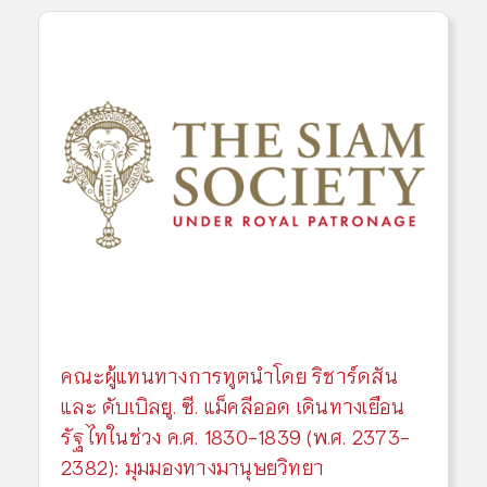
คณะผู้แทนทางการทูตนำโดย ริชาร์ดสัน
และ ดับเบิลยู. ซี. แม็คลีออด เดินทางเยือน
รัฐไทในช่วง ค.ศ. 1830-1839 (พ.ศ. 2373-
2382): มุมมองทางมานุษยวิทยา