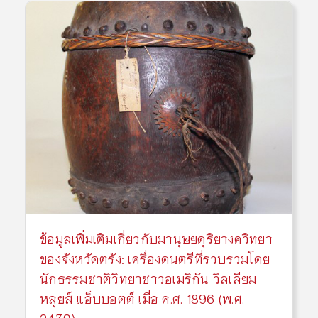
ข้อมูลเพิ่มเติมเกี่ยวกับมานุษยดุริยางควิทยา
ของจังหวัดตรัง: เครื่องดนตรีที่รวบรวมโดย
นักธรรมชาติวิทยาชาวอเมริกัน วิลเลียม
หลุยส์ แอ็บบอตต์ เมื่อ ค.ศ. 1896 (พ.ศ.
2439)