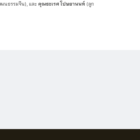
ะวัฒนธรรมจีน), และ
คุณธะเรศ โปษยานนท์
(ลูก