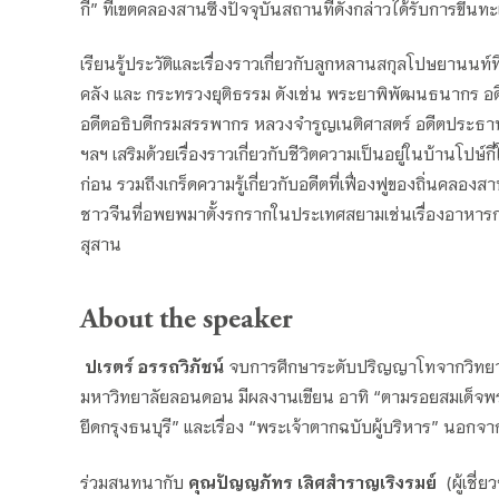
กี่” ที่เขตคลองสานซึ่งปัจจุบันสถานที่ดังกล่าวได้รับการข
เรียนรู้ประวัติและเรื่องราวเกี่ยวกับลูกหลานสกุลโปษยานนท์ท
คลัง และ กระทรวงยุติธรรม ดังเช่น พระยาพิพัฒนธนากร อด
อดีตอธิบดีกรมสรรพากร หลวงจำรูญเนติศาสตร์ อดีตประธา
ฯลฯ เสริมด้วยเรื่องราวเกี่ยวกับชีวิตความเป็นอยู่ในบ้านโปษ์ก
ก่อน รวมถึงเกร็ดความรู้เกี่ยวกับอดีตที่เฟื่องฟูของถิ่นคลอ
ชาวจีนที่อพยพมาตั้งรกรากในประเทศสยามเช่นเรื่องอาหาร
สุสาน
About the speaker
ปเรตร์ อรรถวิภัชน์
จบการศึกษาระดับปริญญาโทจากวิทยาล
มหาวิทยาลัยลอนดอน มีผลงานเขียน อาทิ “ตามรอยสมเด็จพระ
ยึดกรุงธนบุรี” และเรื่อง “พระเจ้าตากฉบับผู้บริหาร” นอกจา
ร่วมสนทนากับ
คุณปัญญภัทร เลิศสำราญเริงรมย์
(ผู้เชี่