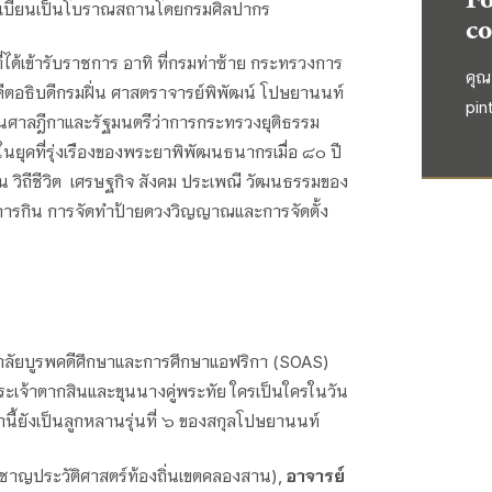
ึ้นทะเบียนเป็นโบราณสถานโดยกรมศิลปากร
co
ี่ได้เข้ารับราชการ อาทิ ที่กรมท่าซ้าย กระทรวงการ
คุณ
ีตอธิบดีกรมฝิ่น ศาสตราจารย์พิพัฒน์ โปษยานนท์
pin
นศาลฎีกาและรัฐมนตรีว่าการกระทรวงยุติธรรม
ี่ในยุคที่รุ่งเรืองของพระยาพิพัฒนธนากรเมื่อ ๘๐ ปี
งสาน วิถีชีวิต เศรษฐกิจ สังคม ประเพณี วัฒนธรรมของ
การกิน การจัดทำป้ายดวงวิญญาณและการจัดตั้ง
ัยบูรพคดีศึกษาและการศึกษาแอฟริกา (SOAS)
เจ้าตากสินและขุนนางคู่พระทัย ใครเป็นใครในวัน
กนี้ยังเป็นลูกหลานรุ่นที่ ๖ ของสกุลโปษยานนท์
ยวชาญประวัติศาสตร์ท้องถิ่นเขตคลองสาน),
อาจารย์