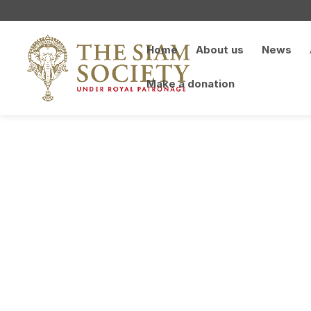
Home
About us
News
Make a donation