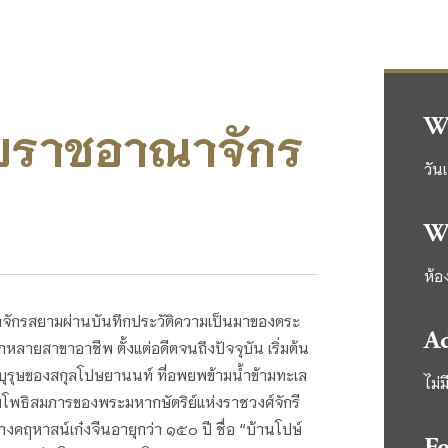
W
ับราชอาณาจักร
วัน
W
ห้อ
ักรสยามผ่านบันทึกประวัติความเป็นมาของตระ
A
ากหลายสาขาอาชีพ ตั้งแต่อดีตจนถึงปัจจุบัน เริ่มต้น
พบุรุษของสกุลโปษยานนท์ ที่อพยพข้ามน้ำข้ามทะเล
ไม่ม
บรมโพธิสมภารของพระมหากษัตริย์แห่งราชวงศ์จักรี
งคฤหาสน์เก๋งจีนอายุกว่า ๑๕๐ ปี ชื่อ “บ้านโปษ์
Fo