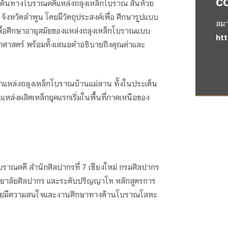
c
รขุดค้นทางโบราณคดีแหล่งถลุงเหล็กโบราณ สันห้วย
จังหวัดลำพูน โดยมีวัตถุประสงค์เพื่อ ศึกษารูปแบบ
สมา
พื่อศึกษาอายุสมัยของแหล่งถลุงเหล็กโบราณแบบ
htt
ศาสตร์ พร้อมทั้งเสนอคำอธิบายถึงคุณค่าและ
แหล่งถลุงเหล็กโบราณบ้านแม่ลาน ทั้งในประเด็น
่งผลิตเหล็กยุคแรกเริ่มในพื้นที่ภาคเหนือของ
โบราณคดี สำนักศิลปากรที่ 7 เชียงใหม่ กรมศิลปากร
ยาลัยศิลปากร และระดับปริญญาโท หลักสูตรการ
ัยมีความสนใจและงานศึกษาทางด้านโบราณ​โลหะ