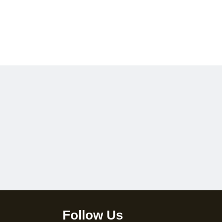
Follow Us