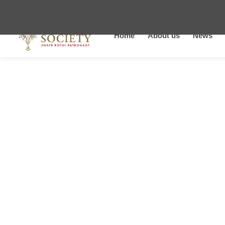
Home
About us
News