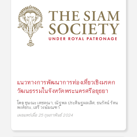
แนวทางการพัฒนาการท่องเที่ยวเชิงมรดก
วัฒนธรรมในจังหวัดพระนครศรีอยุธยา
โดย
ชุษณะ เตชคณา
,
ณัฐพล ประดิษฐผลเลิศ
,
ธนรัตน์ รัตน
พงศ์ธระ
,
เสรี วงษ์มณฑา
เผยแพร่เมื่อ 25 กุมภาพันธ์ 2024