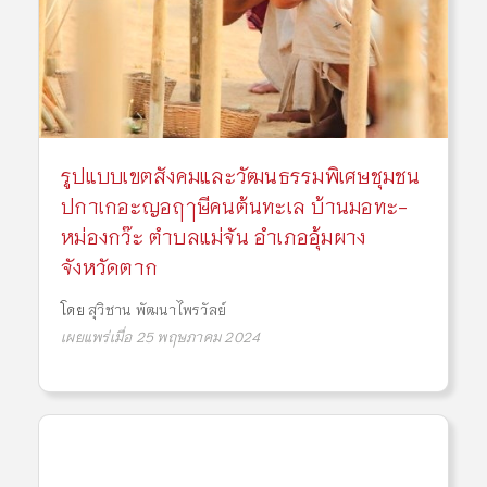
รูปแบบเขตสังคมและวัฒนธรรมพิเศษชุมชน
ปกาเกอะญอฤๅษีคนต้นทะเล บ้านมอทะ-
หม่องกว๊ะ ตำบลแม่จัน อำเภออุ้มผาง
จังหวัดตาก
โดย
สุวิชาน พัฒนาไพรวัลย์
เผยแพร่เมื่อ 25 พฤษภาคม 2024