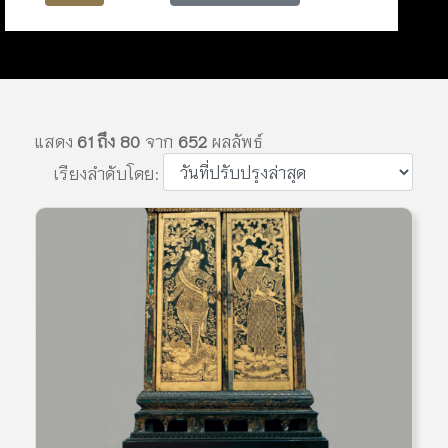
แสดง
61 ถึง 80
จาก
652
ผลลัพธ์
เรียงลำดับโดย: