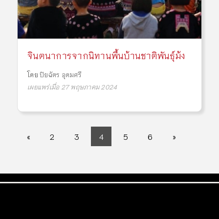
จินตนาการจากนิทานพื้นบ้านชาติพันธุ์ม้ง
โดย
ปิยฉัตร อุดมศรี
เผยแพร่เมื่อ 27 พฤษภาคม 2024
«
2
3
4
5
6
»