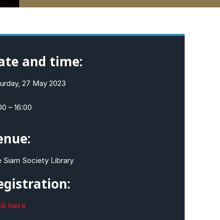
ate and time:
urday, 27 May 2023
00 – 16:00
enue:
 Siam Society Library
egistration:
ck here