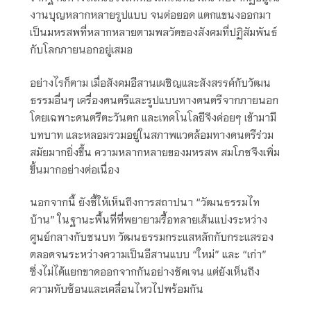
งานบุญหลากหลายรูปแบบ จนต่อยอด แตกแขนงออกมา
เป็นมหรสพที่หลากหลายตามพลวัตของสังคมที่ปฏิสัมพันธ์
กับโลกภายนอกอยู่เสมอ
อย่างไรก็ตาม เมื่อสังคมอีสานเผชิญและสังสรรค์กับวัฒน
ธรรมอื่นๆ เครื่องดนตรีและรูปแบบทางดนตรีจากภายนอก
โดยเฉพาะดนตรีตะวันตก และเทคโนโลยีจึงค่อยๆ เข้ามามี
บทบาท และหลอมรวมอยู่ในสภาพแวดล้อมทางดนตรีร่วม
สมัยมากยิ่งขึ้น ความหลากหลายของมหรสพ สมโภชจึงเพิ่ม
ขึ้นมากอย่างต่อเนื่อง
นอกจากนี้ ยังชี้ให้เห็นถึงการสถาปนา “วัฒนธรรมไท
บ้าน” ในฐานะพื้นที่ที่พยายามรื้อทลายเส้นแบ่งระหว่าง
ศูนย์กลางกับชนบท วัฒนธรรมกระแสหลักกับกระแสรอง
ตลอดจนระหว่างความเป็นอีสานแบบ “ใหม่” และ “เก่า”
ซึ่งไม่ได้แยกขาดออกจากกันอย่างชัดเจน แต่ยังเห็นถึง
ความทับซ้อนและเคลื่อนไหวไปพร้อมกัน