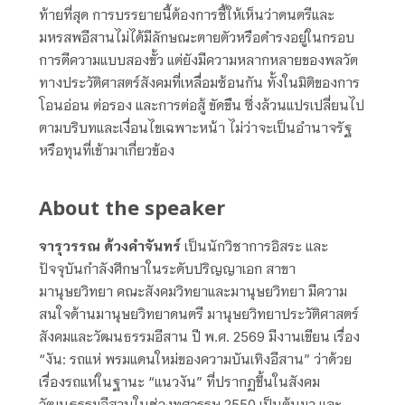
ท้ายที่สุด การบรรยายนี้ต้องการชี้ให้เห็นว่าดนตรีและ
มหรสพอีสานไม่ได้มีลักษณะตายตัวหรือดำรงอยู่ในกรอบ
การตีความแบบสองขั้ว แต่ยังมีความหลากหลายของพลวัต
ทางประวัติศาสตร์สังคมที่เหลื่อมซ้อนกัน ทั้งในมิติของการ
โอนอ่อน ต่อรอง และการต่อสู้ ขัดขืน ซึ่งล้วนแปรเปลี่ยนไป
ตามบริบทและเงื่อนไขเฉพาะหน้า ไม่ว่าจะเป็นอำนาจรัฐ
หรือทุนที่เข้ามาเกี่ยวข้อง
About the speaker
จารุวรรณ ด้วงคำจันทร์
เป็นนักวิชาการอิสระ และ
ปัจจุบันกำลังศึกษาในระดับปริญญาเอก สาขา
มานุษยวิทยา คณะสังคมวิทยาและมานุษยวิทยา มีความ
สนใจด้านมานุษยวิทยาดนตรี มานุษยวิทยาประวัติศาสตร์
สังคมและวัฒนธรรมอีสาน ปี พ.ศ. 2569 มีงานเขียน เรื่อง
“
งัน: รถแห่ พรมแดนใหม่ของความบันเทิงอีสาน
”
ว่าด้วย
เรื่องรถแห่ในฐานะ “แนวงัน” ที่ปรากฏขึ้นในสังคม
วัฒนธรรมอีสานในช่วงทศวรรษ 2550 เป็นต้นมา และ