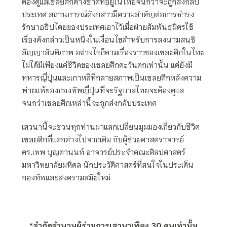
ต้องดูแลเชลยศึกต่างชาติที่อยู่ในไทยจนกว่าจะถูกส่งกลับ
ประเทศ สถานการณ์ดังกล่าวมีความสำคัญต่อการธำรง
รักษาอธิปไตยของประเทศเอาไว้เมื่อฝ่ายสัมพันธมิตรใช้
เรื่องดังกล่าวเป็นหนึ่งในเงื่อนไขสำหรับการลงนามสนธิ
สัญญาสันติภาพ อย่างไรก็ตามเรื่องราวของเชลยศึกในไทย
ไม่ได้มีเพียงแค่ชีวิตของเชลยศึกตะวันตกเท่านั้น แต่ยังมี
ทหารญี่ปุ่นและเกาหลีที่กลายสภาพเป็นเชลยศึกหลังความ
พ่ายแพ้ของกองทัพญี่ปุ่นที่จะรัฐบาลไทยจะต้องดูแล
จนกว่าเชลยศึกเหล่านี้จะถูกส่งกลับประเทศ
เสวนานี้จะชวนทุกท่านมาแลกเปลี่ยนมุมมองเกี่ยวกับชีวิต
เชลยศึกที่แตกต่างไปจากเดิม กับผู้ช่วยศาสตราจารย์
ดร.เทพ บุญตานนท์ อาจารย์ประจำคณะศิลปศาสตร์
มหาวิทยาลัยมหิดล นักประวัติศาสตร์ที่สนใจในประเด็น
กองทัพและสงครามสมัยใหม่
*จำกัดจำนวนผู้ร่วมการเสวนาเพียง 30 คนเท่านั้น