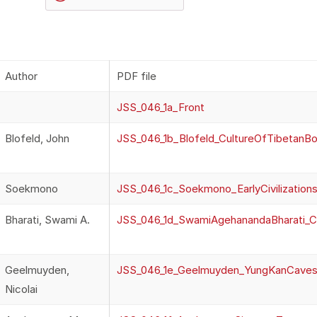
Author
PDF file
JSS_046_1a_Front
Blofeld, John
JSS_046_1b_Blofeld_CultureOfTibetanB
Soekmono
JSS_046_1c_Soekmono_EarlyCivilization
Bharati, Swami A.
JSS_046_1d_SwamiAgehanandaBharati_C
Geelmuyden,
JSS_046_1e_Geelmuyden_YungKanCave
Nicolai