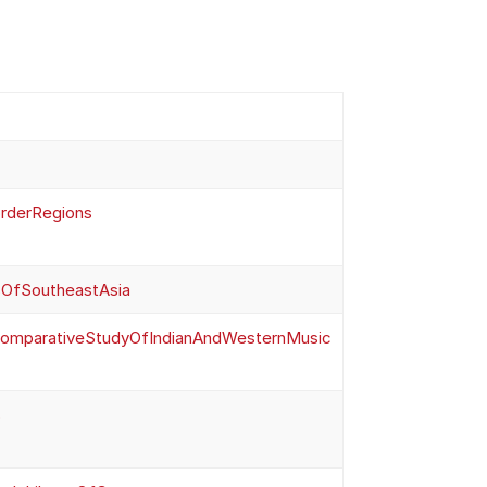
orderRegions
sOfSoutheastAsia
omparativeStudyOfIndianAndWesternMusic
s