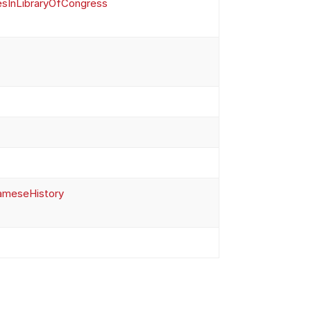
sInLibraryOfCongress
iameseHistory