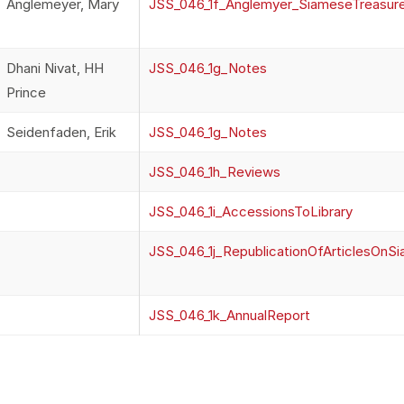
Anglemeyer, Mary
JSS_046_1f_Anglemyer_SiameseTreasure
Dhani Nivat, HH
JSS_046_1g_Notes
Prince
Seidenfaden, Erik
JSS_046_1g_Notes
JSS_046_1h_Reviews
JSS_046_1i_AccessionsToLibrary
JSS_046_1j_RepublicationOfArticlesOnS
JSS_046_1k_AnnualReport