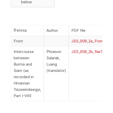
below
กิจกรรม
Author
PDF file
Front
JSS_008_2a_Front
Intercourse
Phraison
JSS_008_2b_NaiThien_
between
Salarak,
Burma and
Luang
Siam (as
(translator)
recorded in
Hmannan
Yazawindawgyi,
Part I-VIII)