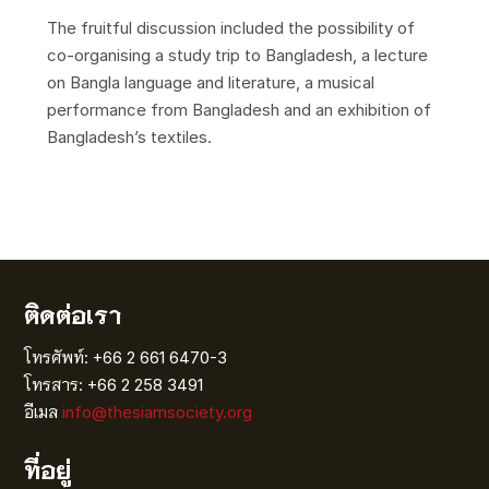
The fruitful discussion included the possibility of
co-organising a study trip to Bangladesh, a lecture
on Bangla language and literature, a musical
performance from Bangladesh and an exhibition of
Bangladesh’s textiles.
ติดต่อเรา
โทรศัพท์: +66 2 661 6470-3
โทรสาร: +66 2 258 3491
อีเมล
info@thesiamsociety.org
ที่อยู่